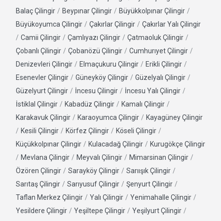
Balaç Çilingir
/
Beypınar Çilingir
/
Büyükkolpınar Çilingir
/
Büyükoyumca Çilingir
/
Çakırlar Çilingir
/
Çakırlar Yalı Çilingir
/
Camii Çilingir
/
Çamlıyazı Çilingir
/
Çatmaoluk Çilingir
/
Çobanlı Çilingir
/
Çobanözü Çilingir
/
Cumhurıyet Çilingir
/
Denizevleri Çilingir
/
Elmaçukuru Çilingir
/
Erikli Çilingir
/
Esenevler Çilingir
/
Güneyköy Çilingir
/
Güzelyalı Çilingir
/
Güzelyurt Çilingir
/
İncesu Çilingir
/
İncesu Yalı Çilingir
/
İstiklal Çilingir
/
Kabadüz Çilingir
/
Kamalı Çilingir
/
Karakavuk Çilingir
/
Karaoyumca Çilingir
/
Kayagüney Çilingir
/
Kesili Çilingir
/
Körfez Çilingir
/
Köseli Çilingir
/
Küçükkolpınar Çilingir
/
Kulacadağ Çilingir
/
Kurugökçe Çilingir
/
Mevlana Çilingir
/
Meyvalı Çilingir
/
Mimarsinan Çilingir
/
Özören Çilingir
/
Sarayköy Çilingir
/
Sarıışık Çilingir
/
Sarıtaş Çilingir
/
Sarıyusuf Çilingir
/
Şenyurt Çilingir
/
Taflan Merkez Çilingir
/
Yalı Çilingir
/
Yenimahalle Çilingir
/
Yesildere Çilingir
/
Yeşiltepe Çilingir
/
Yeşilyurt Çilingir
/